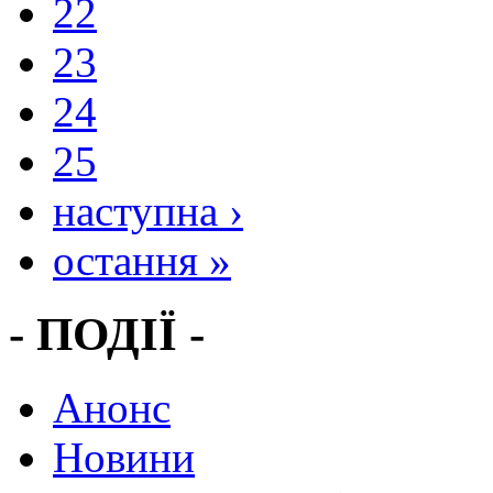
22
23
24
25
наступна ›
остання »
- ПОДІЇ -
Анонс
Новини