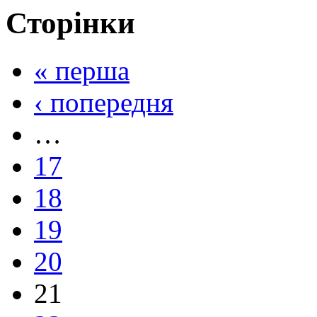
Сторінки
« перша
‹ попередня
…
17
18
19
20
21