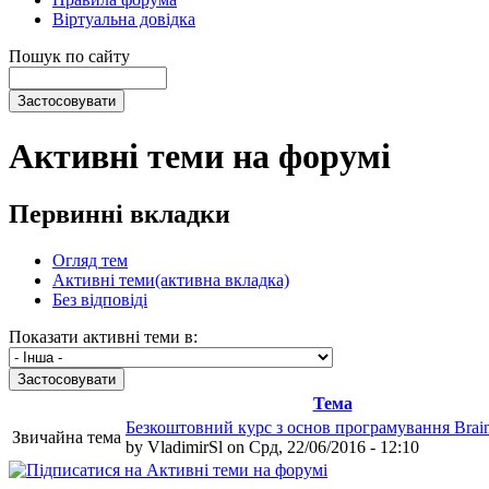
Віртуальна довідка
Пошук по сайту
Активні теми на форумі
Первинні вкладки
Огляд тем
Активні теми
(активна вкладка)
Без відповіді
Показати активні теми в:
Тема
Безкоштовний курс з основ програмування Brai
Звичайна тема
by
VladimirSl
on Срд, 22/06/2016 - 12:10