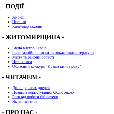
- ПОДІЇ -
Анонс
Новини
Календар заходів
- ЖИТОМИРЩИНА -
Імена в історії краю
Інформаційні списки та покажчики літератури
Міста та райони області
Нові книги
Обласний конкурс "Краща книга року"
- ЧИТАЧЕВІ -
Дні відкритих дверей
Правила користування бібліотекою
Розклад роботи бібліотеки
Як записатися
- ПРО НАС -