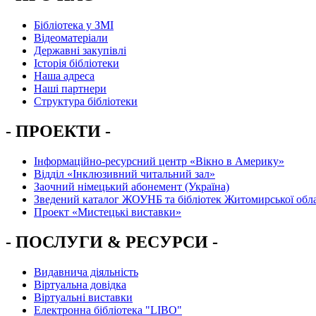
Бібліотека у ЗМІ
Відеоматеріали
Державні закупівлі
Історія бібліотеки
Наша адреса
Наші партнери
Структура бібліотеки
- ПРОЕКТИ -
Інформаційно-ресурсний центр «Вікно в Америку»
Вiддiл «Інклюзивний читальний зал»
Заочний німецький абонемент (Україна)
Зведений каталог ЖОУНБ та бібліотек Житомирської обла
Проект «Мистецькі виставки»
- ПОСЛУГИ & РЕСУРСИ -
Видавнича діяльність
Віртуальна довідка
Віртуальні виставки
Електронна бібліотека "LIBO"