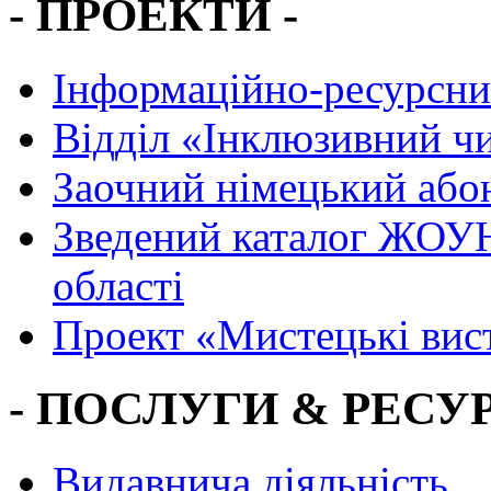
- ПРОЕКТИ -
Інформаційно-ресурсни
Вiддiл «Інклюзивний ч
Заочний німецький або
Зведений каталог ЖОУН
області
Проект «Мистецькі вис
- ПОСЛУГИ & РЕСУР
Видавнича діяльність