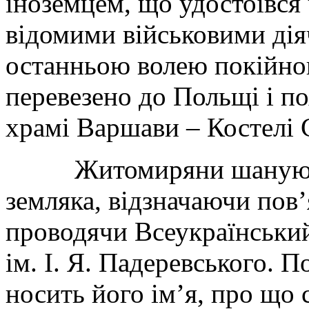
іноземцем, що удостоївся
відомими військовими дія
останньою волею покійног
перевезено до Польщі і п
храмі Варшави – Костелі 
Житомиряни шанують п
земляка, відзначаючи пов’
проводячи Всеукраїнськи
ім. І. Я. Падеревського. 
носить його ім’я, про що 