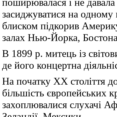
поширювалася і не давала
засиджуватися на одному м
блиском підкорив Америку
залах Нью-Йорка, Бостона
В 1899 р. митець із світо
де його концертна діяльні
На початку ХХ століття до
більшість європейських к
захоплювалися слухачі Аф
Зеландії, Мексики.