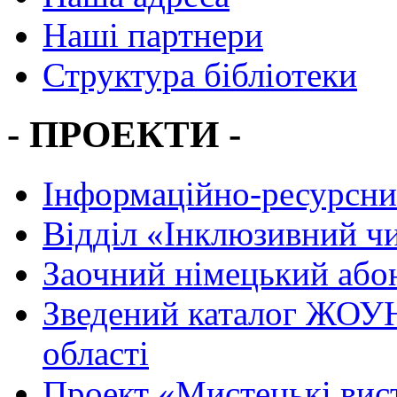
Наші партнери
Структура бібліотеки
- ПРОЕКТИ -
Інформаційно-ресурсни
Вiддiл «Інклюзивний ч
Заочний німецький або
Зведений каталог ЖОУН
області
Проект «Мистецькі вис