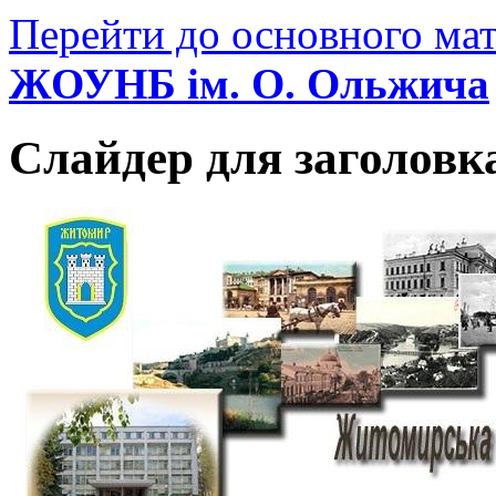
Перейти до основного мат
ЖОУНБ ім. О. Ольжича
Слайдер для заголовк