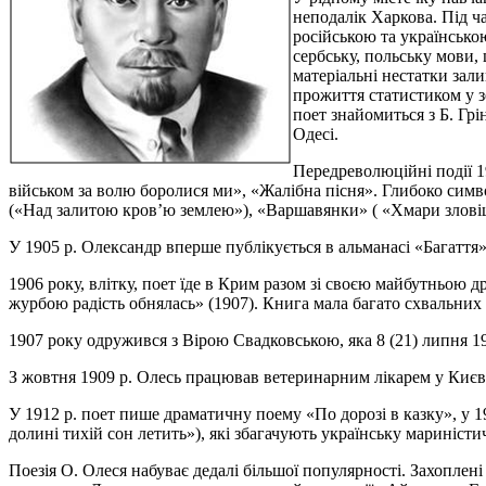
неподалік Харкова. Під ч
російською та українсько
сербську, польську мови,
матеріальні нестатки зали
прожиття статистиком у з
поет знайомиться з Б. Гр
Одесі.
Передреволюційні події 1
військом за волю боролися ми», «Жалібна пісня». Глибоко симв
(«Над залитою кров’ю землею»), «Варшавянки» ( «Хмари злов
У 1905 р. Олександр вперше публікується в альманасі «Багаття»
1906 року, влітку, поет їде в Крим разом зі своєю майбутньою
журбою радість обнялась» (1907). Книга мала багато схвальних 
1907 року одружився з Вірою Свадковською, яка 8 (21) липня 19
З жовтня 1909 р. Олесь працював ветеринарним лікарем у Києві, в
У 1912 р. поет пише драматичну поему «По дорозі в казку», у 19
долині тихій сон летить»), які збагачують українську мариністи
Поезія О. Олеся набуває дедалі більшої популярності. Захоплені