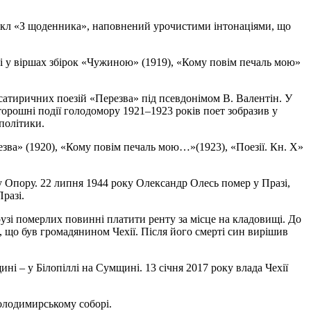
 цикл «З щоденника», наповнений урочистими інтонаціями, що
ані у віршах збірок «Чужиною» (1919), «Кому повім печаль мою»
 сатиричних поезій «Перезва» під псевдонімом В. Валентін. У
рошні події голодомору 1921–1923 років поет зобразив у
 політики.
езва» (1920), «Кому повім печаль мою…»(1923), «Поезії. Кн. Х»
у Опору. 22 липня 1944 року Олександр Олесь помер у Празі,
разі.
рузі померлих повинні платити ренту за місце на кладовищі. До
 що був громадянином Чехії. Після його смерті син вирішив
і – у Білопіллі на Сумщині. 13 січня 2017 року влада Чехії
Володимирському соборі.