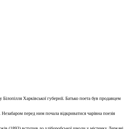
Білопілля Харківської губернії. Батько поета був продавцем
 Незабаром перед ним почала відкриватися чарівна поезія
оків (1893) вступив до хліборобської школи у містечку Деркачі