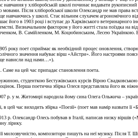
ас навчання у хліборобській школі починає видавати рукописний 
ю мовами. Після хліборобської школи Олександр не мав права всту
 ще навчаючись у школі. Стає вільним слухачем агрономічного від
шає його в 1903 році і вступає до Харківського ветеринарного ін
емстві. Визначальним фактором у його житті стала поїздка на ві
інченком, В. Самійленком, М. Коцюбинським, Лесею Українкою. Ві
905 року поет сприймає як необхідний процес оновлення, створює
олічного значення набуває вірш «Айстри». Його настроями поясн
іще нависли над нами…»).
. Саме на цей час припадає становлення поета.
 дружиною, студенткою Бестужівських курсів Вірою Свадковською 
оцінок. Перша поетична збірка Олеся представляла його як ніжно
07 р. у м. Житомирі народила йому сина Олега Ольжича – українс
 цей час виходить збірка «Поезії» (поет мав намір назвати її «Бу
13 р. Олександр Олесь побував в Італії, написав низку віршів («
чну лірику.
 її милозвучністю, композитори пишуть на неї музику. Після Т. Ш