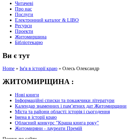
Читачеві
Про нас
Послуги
Електронний каталог & LIBO
Ресурси
Проекти
Житомирщина
Бібліотекарю
Ви є тут
Home
»
Ім'я в історії краю
»
Олесь Олександр
ЖИТОМИРЩИНА :
Нові книги
Інформаційні списки та покажчики літератури
Календар знаменних і пам’ятних дат Житомирщини
Міста та райони області: історія і сьогодення
Імена в історії краю
Обласний конкурс "Краща книга року"
Житомиряни - лауреати Премій
Пошук по сайту