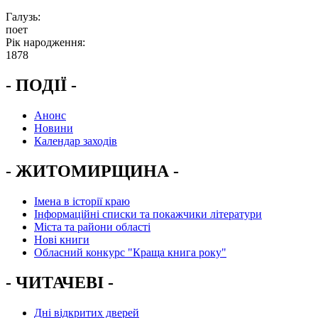
Галузь:
поет
Рік народження:
1878
- ПОДІЇ -
Анонс
Новини
Календар заходів
- ЖИТОМИРЩИНА -
Імена в історії краю
Інформаційні списки та покажчики літератури
Міста та райони області
Нові книги
Обласний конкурс "Краща книга року"
- ЧИТАЧЕВІ -
Дні відкритих дверей