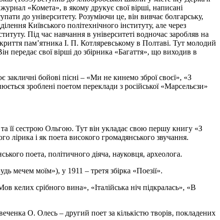
журнал «Комета», в якому друкує свої вірші, написані
пати до університету. Розуміючи це, він вивчає болгарську,
ділення Київського політехнічного інституту, але через
ституту. Під час навчання в університеті водночас заробляв на
дкриття пам’ятника І. П. Котляревському в Полтаві. Тут молодий
н передає свої вірші до збірника «Багаття», що виходив в
 закличні бойові пісні – «Ми не кинемо зброї своєї», «З
юється зроблені поетом переклади з російської «Марсельєзи»
та її сестрою Ольгою. Тут він укладає свою першу книгу «З
го лірика і як поета високого громадянського звучання.
ького поета, політичного діяча, науковця, археолога.
дь мечем моїм»), у 1911 – третя збірка «Поезії».
Мов келих срібного вина», «Італійська ніч підкралась», «В
веченка О. Олесь – другий поет за кількістю творів, покладених