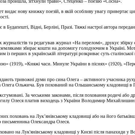
роза пройшла, зітхнули трави», Стеценко – поезію «Сосна».
оет видає нову книжку поезій, в якій особливу увагу привертає
ості.
є в Будапешті, Відні, Берліні, Празі. Тяжкі настрої автора перед
х журналістів та редагував журнал «На переломі», друкує збірку
емляками збирає кошти на допомогу голодуючим в Україні. Мото
им із перших в українській літературі розкриває суть сталінської
ою» (1919), «Княжі часи. Минуле України в піснях» (1920), «Пер
окидають тривожні думи про сина Олега – активного учасника рух
на Олега Ольжича. Був похований на Ольшанському кладовищі в П
ксгумовані. За чеськими законами, після поховання родичі або д
 могилу Олеся платив виходець з України Володимир Михайлишин,
них поховань на Лук’янівському кладовищі або на його батьківщин
го письменника Олександра Олеся.
оховано на Лук'янівському кладовищі у Києві після панахиди у 