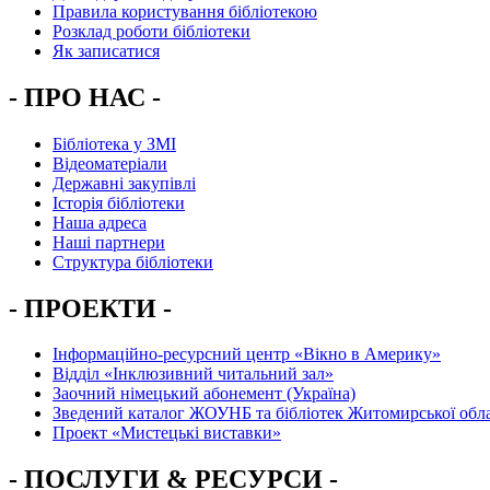
Правила користування бібліотекою
Розклад роботи бібліотеки
Як записатися
- ПРО НАС -
Бібліотека у ЗМІ
Відеоматеріали
Державні закупівлі
Історія бібліотеки
Наша адреса
Наші партнери
Структура бібліотеки
- ПРОЕКТИ -
Інформаційно-ресурсний центр «Вікно в Америку»
Вiддiл «Інклюзивний читальний зал»
Заочний німецький абонемент (Україна)
Зведений каталог ЖОУНБ та бібліотек Житомирської обла
Проект «Мистецькі виставки»
- ПОСЛУГИ & РЕСУРСИ -