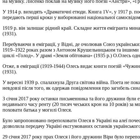
на музику. Лисенко поклав на музику його поезії «Айстри», «Г
У 1914 р. виходять «Драматичні етюди. Книга 1V», у 1917 р. п
передають перші кроки у виборюванні національної самосвідом
1919 р. він залишає рідний край. Складне життя емігранта мина
(1931).
Перебуваючи в еміграції, у Відні, де очолював Союз українськи
1919–1922 роках разом з Антоном Крушельницьким та іншими з
циклі «Голод». У драмі «Земля обітована» (1935 р.) О.Олесь одн
Отже, в еміграції (1919-1944) Олесь видає книги поезій «Чужин
(1931).
У вересні 1939 р. спалахнула Друга світова війна. Поета не п
невдовзі після того, як одержав повідомлення про загибель си
3 січня 2017 року останки письменника та його дружини були е
недавнього часу ренту (20 тисяч чеських крон на 10 років) за
поховати батька у могилі Олеся.
Було запропоновано перепоховати Олеся в Україні на алеї почес
дозволила передачу Україні ексгумованих останків українсько
29 січня 2017 року прах Олеся і його дружини Віри було переп