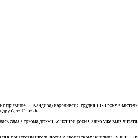
є прізвище — Кандиба) народився 5 грудня 1878 року в містечку 
ндру було 11 років.
сь сама з трьома дітьми. У чотири роки Сашко уже вмів читати.
ся в початковій школі, потім у двокласному училищі. У віці 15 р