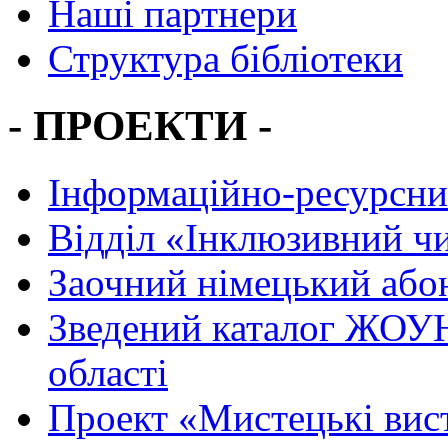
Наші партнери
Структура бібліотеки
- ПРОЕКТИ -
Інформаційно-ресурсни
Вiддiл «Інклюзивний ч
Заочний німецький або
Зведений каталог ЖОУН
області
Проект «Мистецькі вис