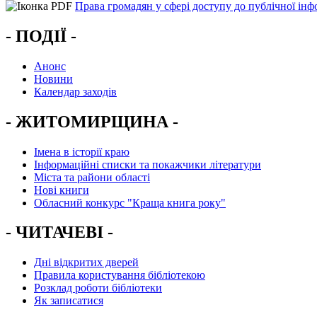
Права громадян у сфері доступу до публічної інфо
- ПОДІЇ -
Анонс
Новини
Календар заходів
- ЖИТОМИРЩИНА -
Імена в історії краю
Інформаційні списки та покажчики літератури
Міста та райони області
Нові книги
Обласний конкурс "Краща книга року"
- ЧИТАЧЕВІ -
Дні відкритих дверей
Правила користування бібліотекою
Розклад роботи бібліотеки
Як записатися