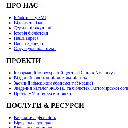
- ПРО НАС -
Бібліотека у ЗМІ
Відеоматеріали
Державні закупівлі
Історія бібліотеки
Наша адреса
Наші партнери
Структура бібліотеки
- ПРОЕКТИ -
Інформаційно-ресурсний центр «Вікно в Америку»
Вiддiл «Інклюзивний читальний зал»
Заочний німецький абонемент (Україна)
Зведений каталог ЖОУНБ та бібліотек Житомирської обла
Проект «Мистецькі виставки»
- ПОСЛУГИ & РЕСУРСИ -
Видавнича діяльність
Віртуальна довідка
Віртуальні виставки