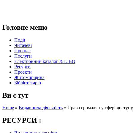
Головне меню
Події
Читачеві
Про нас
Послуги
Електронний каталог & LIBO
Ресурси
Проекти
Житомирщина
Бібліотекарю
Ви є тут
Home
»
Видавнича діяльність
»
Права громадян у сфері доступу
РЕСУРСИ :
Видавнича діяльність