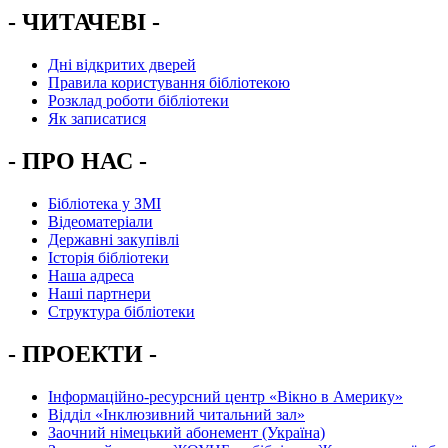
- ЧИТАЧЕВІ -
Дні відкритих дверей
Правила користування бібліотекою
Розклад роботи бібліотеки
Як записатися
- ПРО НАС -
Бібліотека у ЗМІ
Відеоматеріали
Державні закупівлі
Історія бібліотеки
Наша адреса
Наші партнери
Структура бібліотеки
- ПРОЕКТИ -
Інформаційно-ресурсний центр «Вікно в Америку»
Вiддiл «Інклюзивний читальний зал»
Заочний німецький абонемент (Україна)