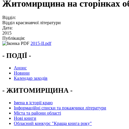
Житомирщина на сторінках обл
Відділ:
Відділ краєзнавчої літератури
Дата:
2015
Публікація:
2015-II.pdf
- ПОДІЇ -
Анонс
Новини
Календар заходів
- ЖИТОМИРЩИНА -
Імена в історії краю
Інформаційні списки та покажчики літератури
Міста та райони області
Нові книги
Обласний конкурс "Краща книга року"