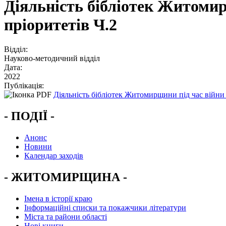
Діяльність бібліотек Житомир
пріоритетів Ч.2
Відділ:
Науково-методичний відділ
Дата:
2022
Публікація:
Діяльність бібліотек Житомирщини під час війни а
- ПОДІЇ -
Анонс
Новини
Календар заходів
- ЖИТОМИРЩИНА -
Імена в історії краю
Інформаційні списки та покажчики літератури
Міста та райони області
Нові книги