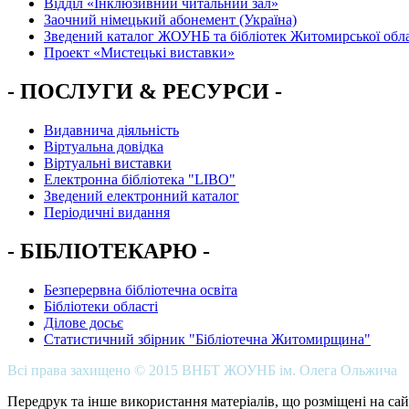
Вiддiл «Інклюзивний читальний зал»
Заочний німецький абонемент (Україна)
Зведений каталог ЖОУНБ та бібліотек Житомирської обла
Проект «Мистецькі виставки»
- ПОСЛУГИ & РЕСУРСИ -
Видавнича діяльність
Віртуальна довідка
Віртуальні виставки
Електронна бібліотека "LIBO"
Зведений електронний каталог
Періодичні видання
- БІБЛІОТЕКАРЮ -
Безперервна бібліотечна освіта
Бібліотеки області
Ділове досьє
Статистичний збірник "Бібліотечна Житомирщина"
Всі права захищено © 2015 ВНБТ ЖОУНБ ім. Олега Ольжича
Передрук та інше використання матеріалів, що розміщені на сай