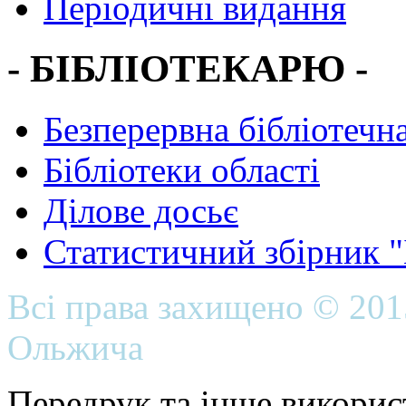
Періодичні видання
- БІБЛІОТЕКАРЮ -
Безперервна бібліотечна
Бібліотеки області
Ділове досьє
Статистичний збірник 
Всі права захищено © 20
Ольжича
Передрук та інше викорис