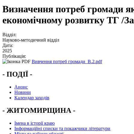
Визначення потреб громади як 
економічному розвитку ТГ /За
Відділ:
Науково-методичний відділ
Дата:
2025
Публікація:
Вивчення потреб громади_В.2.pdf
- ПОДІЇ -
Анонс
Новини
Календар заходів
- ЖИТОМИРЩИНА -
Імена в історії краю
Інформаційні списки та покажчики літератури
Міста та райони області