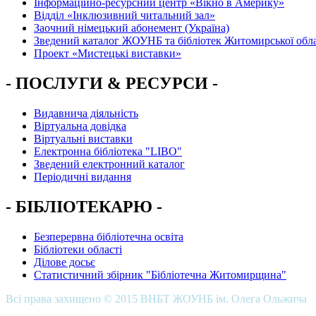
Інформаційно-ресурсний центр «Вікно в Америку»
Вiддiл «Інклюзивний читальний зал»
Заочний німецький абонемент (Україна)
Зведений каталог ЖОУНБ та бібліотек Житомирської обла
Проект «Мистецькі виставки»
- ПОСЛУГИ & РЕСУРСИ -
Видавнича діяльність
Віртуальна довідка
Віртуальні виставки
Електронна бібліотека "LIBO"
Зведений електронний каталог
Періодичні видання
- БІБЛІОТЕКАРЮ -
Безперервна бібліотечна освіта
Бібліотеки області
Ділове досьє
Статистичний збірник "Бібліотечна Житомирщина"
Всі права захищено © 2015 ВНБТ ЖОУНБ ім. Олега Ольжича