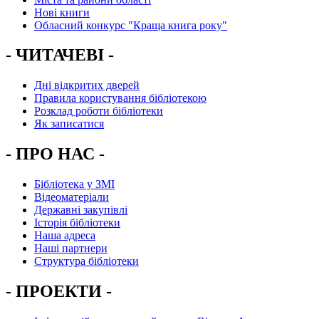
Нові книги
Обласний конкурс "Краща книга року"
- ЧИТАЧЕВІ -
Дні відкритих дверей
Правила користування бібліотекою
Розклад роботи бібліотеки
Як записатися
- ПРО НАС -
Бібліотека у ЗМІ
Відеоматеріали
Державні закупівлі
Історія бібліотеки
Наша адреса
Наші партнери
Структура бібліотеки
- ПРОЕКТИ -