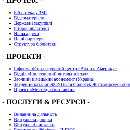
- ПРО НАС -
Бібліотека у ЗМІ
Відеоматеріали
Державні закупівлі
Історія бібліотеки
Наша адреса
Наші партнери
Структура бібліотеки
- ПРОЕКТИ -
Інформаційно-ресурсний центр «Вікно в Америку»
Вiддiл «Інклюзивний читальний зал»
Заочний німецький абонемент (Україна)
Зведений каталог ЖОУНБ та бібліотек Житомирської обла
Проект «Мистецькі виставки»
- ПОСЛУГИ & РЕСУРСИ -
Видавнича діяльність
Віртуальна довідка
Віртуальні виставки
Електронна бібліотека "LIBO"