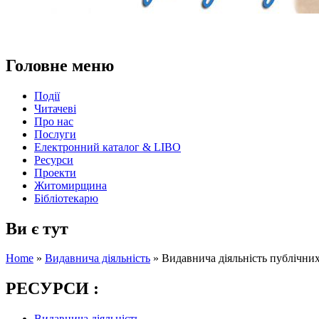
Головне меню
Події
Читачеві
Про нас
Послуги
Електронний каталог & LIBO
Ресурси
Проекти
Житомирщина
Бібліотекарю
Ви є тут
Home
»
Видавнича діяльність
»
Видавнича діяльність публічних 
РЕСУРСИ :
Видавнича діяльність