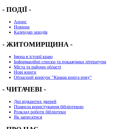
- ПОДІЇ -
Анонс
Новини
Календар заходів
- ЖИТОМИРЩИНА -
Імена в історії краю
Інформаційні списки та покажчики літератури
Міста та райони області
Нові книги
Обласний конкурс "Краща книга року"
- ЧИТАЧЕВІ -
Дні відкритих дверей
Правила користування бібліотекою
Розклад роботи бібліотеки
Як записатися