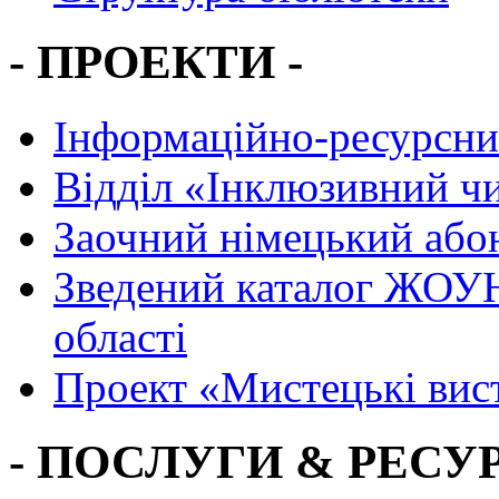
- ПРОЕКТИ -
Інформаційно-ресурсни
Вiддiл «Інклюзивний ч
Заочний німецький або
Зведений каталог ЖОУН
області
Проект «Мистецькі вис
- ПОСЛУГИ & РЕСУР