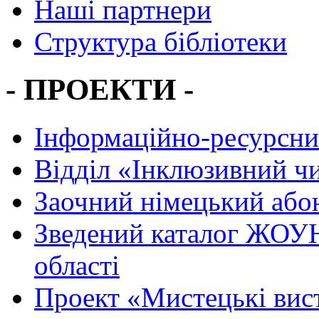
Наші партнери
Структура бібліотеки
- ПРОЕКТИ -
Інформаційно-ресурсни
Вiддiл «Інклюзивний ч
Заочний німецький або
Зведений каталог ЖОУН
області
Проект «Мистецькі вис