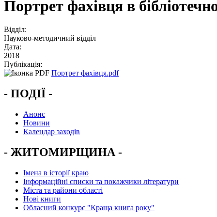
Портрет фахівця в бібліотечно
Відділ:
Науково-методичний відділ
Дата:
2018
Публікація:
Портрет фахівця.pdf
- ПОДІЇ -
Анонс
Новини
Календар заходів
- ЖИТОМИРЩИНА -
Імена в історії краю
Інформаційні списки та покажчики літератури
Міста та райони області
Нові книги
Обласний конкурс "Краща книга року"