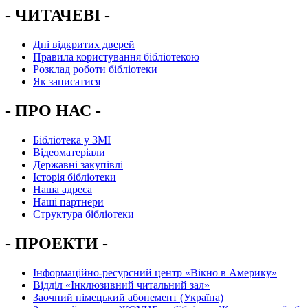
- ЧИТАЧЕВІ -
Дні відкритих дверей
Правила користування бібліотекою
Розклад роботи бібліотеки
Як записатися
- ПРО НАС -
Бібліотека у ЗМІ
Відеоматеріали
Державні закупівлі
Історія бібліотеки
Наша адреса
Наші партнери
Структура бібліотеки
- ПРОЕКТИ -
Інформаційно-ресурсний центр «Вікно в Америку»
Вiддiл «Інклюзивний читальний зал»
Заочний німецький абонемент (Україна)