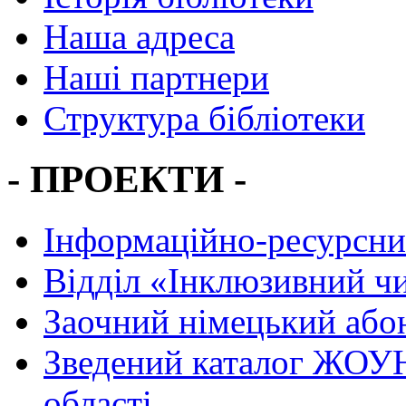
Наша адреса
Наші партнери
Структура бібліотеки
- ПРОЕКТИ -
Інформаційно-ресурсни
Вiддiл «Інклюзивний ч
Заочний німецький або
Зведений каталог ЖОУН
області