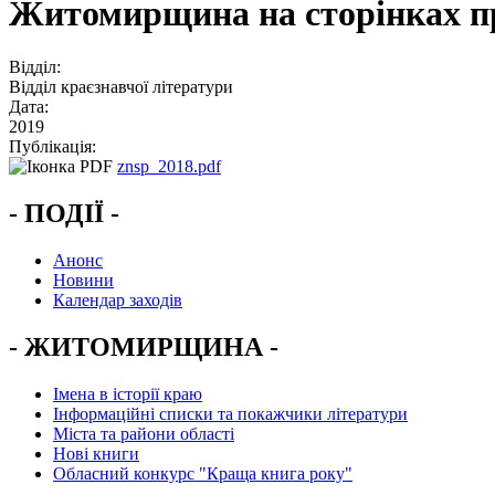
Житомирщина на сторінках пр
Відділ:
Відділ краєзнавчої літератури
Дата:
2019
Публікація:
znsp_2018.pdf
- ПОДІЇ -
Анонс
Новини
Календар заходів
- ЖИТОМИРЩИНА -
Імена в історії краю
Інформаційні списки та покажчики літератури
Міста та райони області
Нові книги
Обласний конкурс "Краща книга року"