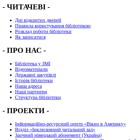
- ЧИТАЧЕВІ -
Дні відкритих дверей
Правила користування бібліотекою
Розклад роботи бібліотеки
Як записатися
- ПРО НАС -
Бібліотека у ЗМІ
Відеоматеріали
Державні закупівлі
Історія бібліотеки
Наша адреса
Наші партнери
Структура бібліотеки
- ПРОЕКТИ -
Інформаційно-ресурсний центр «Вікно в Америку»
Вiддiл «Інклюзивний читальний зал»
Заочний німецький абонемент (Україна)