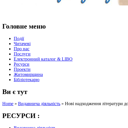
Головне меню
Події
Читачеві
Про нас
Послуги
Електронний каталог & LIBO
Ресурси
Проекти
Житомирщина
Бібліотекарю
Ви є тут
Home
»
Видавнича діяльність
»
Нові надходження літератури до 
РЕСУРСИ :
Видавнича діяльність