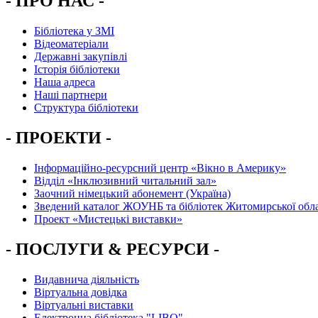
- ПРО НАС -
Бібліотека у ЗМІ
Відеоматеріали
Державні закупівлі
Історія бібліотеки
Наша адреса
Наші партнери
Структура бібліотеки
- ПРОЕКТИ -
Інформаційно-ресурсний центр «Вікно в Америку»
Вiддiл «Інклюзивний читальний зал»
Заочний німецький абонемент (Україна)
Зведений каталог ЖОУНБ та бібліотек Житомирської обла
Проект «Мистецькі виставки»
- ПОСЛУГИ & РЕСУРСИ -
Видавнича діяльність
Віртуальна довідка
Віртуальні виставки
Електронна бібліотека "LIBO"