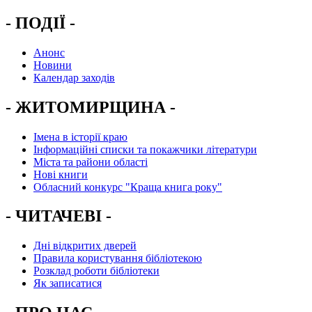
- ПОДІЇ -
Анонс
Новини
Календар заходів
- ЖИТОМИРЩИНА -
Імена в історії краю
Інформаційні списки та покажчики літератури
Міста та райони області
Нові книги
Обласний конкурс "Краща книга року"
- ЧИТАЧЕВІ -
Дні відкритих дверей
Правила користування бібліотекою
Розклад роботи бібліотеки
Як записатися