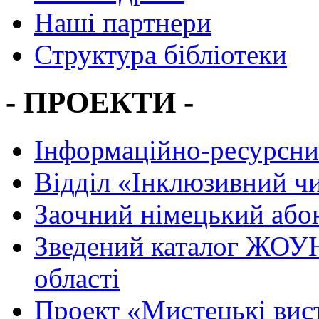
Наші партнери
Структура бібліотеки
- ПРОЕКТИ -
Інформаційно-ресурсни
Вiддiл «Інклюзивний ч
Заочний німецький або
Зведений каталог ЖОУН
області
Проект «Мистецькі вис