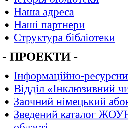
Наша адреса
Наші партнери
Структура бібліотеки
- ПРОЕКТИ -
Інформаційно-ресурсни
Вiддiл «Інклюзивний ч
Заочний німецький або
Зведений каталог ЖОУН
області