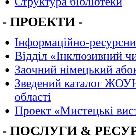
Структура бібліотеки
- ПРОЕКТИ -
Інформаційно-ресурсни
Вiддiл «Інклюзивний ч
Заочний німецький або
Зведений каталог ЖОУН
області
Проект «Мистецькі вис
- ПОСЛУГИ & РЕСУР