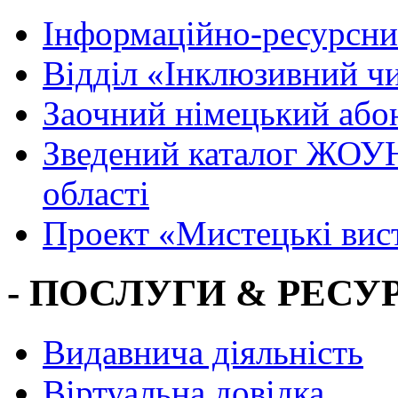
Інформаційно-ресурсни
Вiддiл «Інклюзивний ч
Заочний німецький або
Зведений каталог ЖОУН
області
Проект «Мистецькі вис
- ПОСЛУГИ & РЕСУР
Видавнича діяльність
Віртуальна довідка