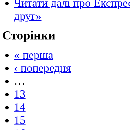
Читати далі
про Експрес
друг»
Сторінки
« перша
‹ попередня
…
13
14
15