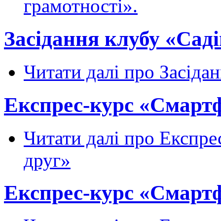
грамотності».
Засідання клубу «Сад
Читати далі
про Засідан
Експрес-курс «Смартф
Читати далі
про Експрес
друг»
Експрес-курс «Смартф