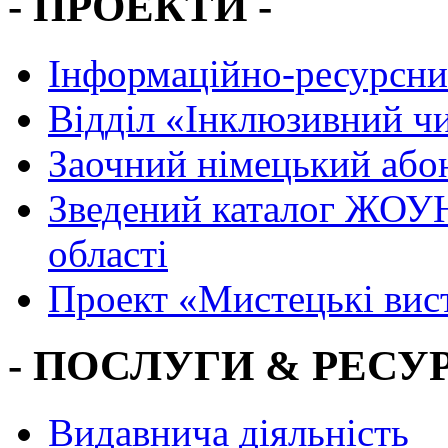
- ПРОЕКТИ -
Інформаційно-ресурсни
Вiддiл «Інклюзивний ч
Заочний німецький або
Зведений каталог ЖОУН
області
Проект «Мистецькі вис
- ПОСЛУГИ & РЕСУР
Видавнича діяльність