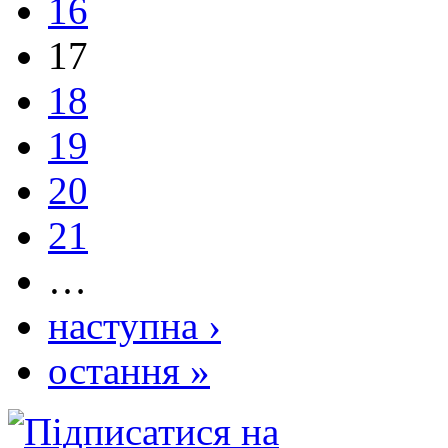
16
17
18
19
20
21
…
наступна ›
остання »