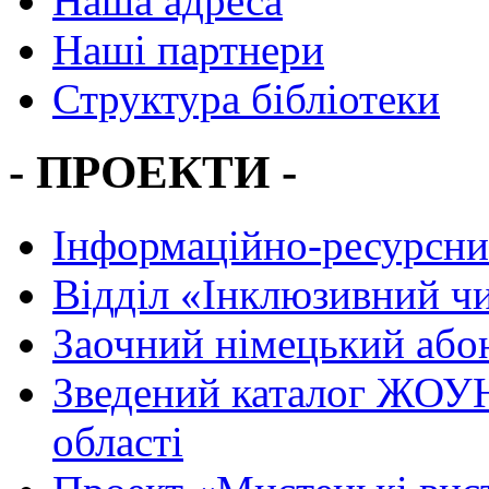
Наша адреса
Наші партнери
Структура бібліотеки
- ПРОЕКТИ -
Інформаційно-ресурсни
Вiддiл «Інклюзивний ч
Заочний німецький або
Зведений каталог ЖОУН
області