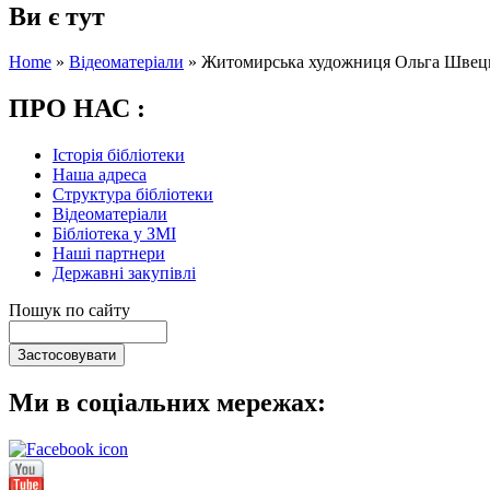
Ви є тут
Home
»
Відеоматеріали
»
Житомирська художниця Ольга Швець 
ПРО НАС :
Історія бібліотеки
Наша адреса
Структура бібліотеки
Відеоматеріали
Бібліотека у ЗМІ
Наші партнери
Державні закупівлі
Пошук по сайту
Ми в соціальних мережах: