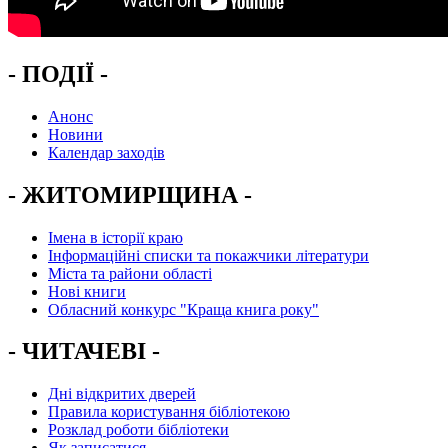
- ПОДІЇ -
Анонс
Новини
Календар заходів
- ЖИТОМИРЩИНА -
Імена в історії краю
Інформаційні списки та покажчики літератури
Міста та райони області
Нові книги
Обласний конкурс "Краща книга року"
- ЧИТАЧЕВІ -
Дні відкритих дверей
Правила користування бібліотекою
Розклад роботи бібліотеки
Як записатися