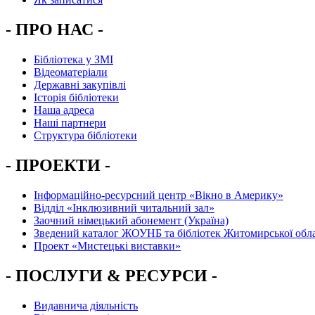
- ПРО НАС -
Бібліотека у ЗМІ
Відеоматеріали
Державні закупівлі
Історія бібліотеки
Наша адреса
Наші партнери
Структура бібліотеки
- ПРОЕКТИ -
Інформаційно-ресурсний центр «Вікно в Америку»
Вiддiл «Інклюзивний читальний зал»
Заочний німецький абонемент (Україна)
Зведений каталог ЖОУНБ та бібліотек Житомирської обла
Проект «Мистецькі виставки»
- ПОСЛУГИ & РЕСУРСИ -
Видавнича діяльність