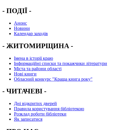
- ПОДІЇ -
Анонс
Новини
Календар заходів
- ЖИТОМИРЩИНА -
Імена в історії краю
Інформаційні списки та покажчики літератури
Міста та райони області
Нові книги
Обласний конкурс "Краща книга року"
- ЧИТАЧЕВІ -
Дні відкритих дверей
Правила користування бібліотекою
Розклад роботи бібліотеки
Як записатися