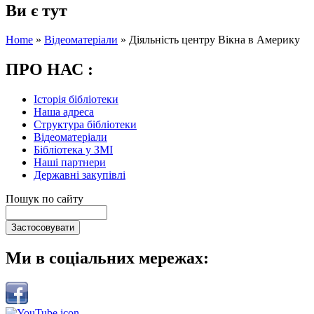
Ви є тут
Home
»
Відеоматеріали
»
Діяльність центру Вікна в Америку
ПРО НАС :
Історія бібліотеки
Наша адреса
Структура бібліотеки
Відеоматеріали
Бібліотека у ЗМІ
Наші партнери
Державні закупівлі
Пошук по сайту
Ми в соціальних мережах: