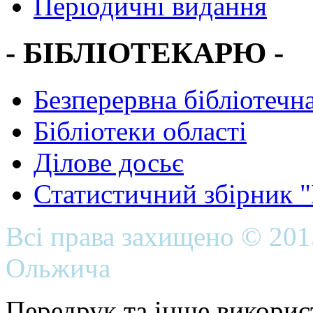
Періодичні видання
- БІБЛІОТЕКАРЮ -
Безперервна бібліотечна
Бібліотеки області
Ділове досьє
Статистичний збірник 
Всі права захищено © 20
Ольжича
Передрук та інше викорис