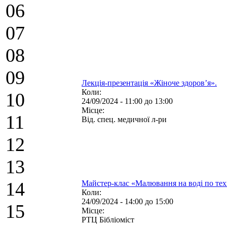
06
07
08
09
Лекція-презентація «Жіноче здоров’я».
Коли:
10
24/09/2024 -
11:00
до
13:00
Місце:
11
Від. спец. медичної л-ри
12
13
14
Майстер-клас «Малювання на воді по техн
Коли:
24/09/2024 -
14:00
до
15:00
15
Місце:
РТЦ Бібліоміст