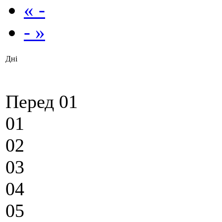
« -
- »
Дні
Перед 01
01
02
03
04
05