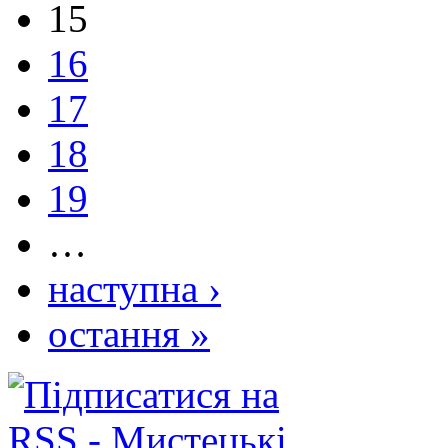
15
16
17
18
19
…
наступна ›
остання »