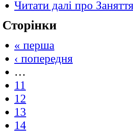
Читати далі
про Заняття 
Сторінки
« перша
‹ попередня
…
11
12
13
14