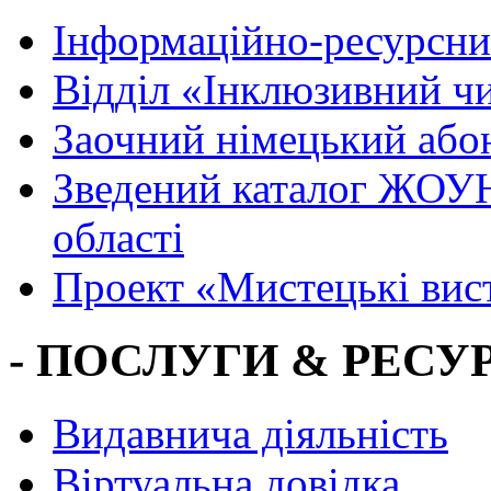
Інформаційно-ресурсни
Вiддiл «Інклюзивний ч
Заочний німецький або
Зведений каталог ЖОУН
області
Проект «Мистецькі вис
- ПОСЛУГИ & РЕСУР
Видавнича діяльність
Віртуальна довідка