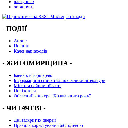
наступна ›
остання »
- ПОДІЇ -
Анонс
Новини
Календар заходів
- ЖИТОМИРЩИНА -
Імена в історії краю
Інформаційні списки та покажчики літератури
Міста та райони області
Нові книги
Обласний конкурс "Краща книга року"
- ЧИТАЧЕВІ -
Дні відкритих дверей
Правила користування бібліотекою