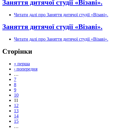
Заняття дитячої студії «Візаві».
Читати далі
про Заняття дитячої студії «Візаві».
Заняття дитячої студії «Візаві».
Читати далі
про Заняття дитячої студії «Візаві».
Сторінки
« перша
‹ попередня
…
7
8
9
10
11
12
13
14
15
…