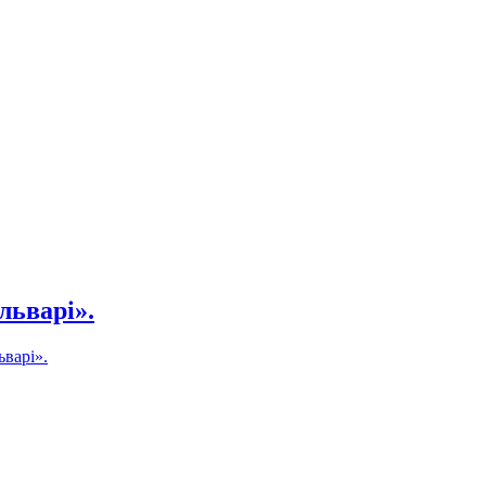
льварі».
варі».