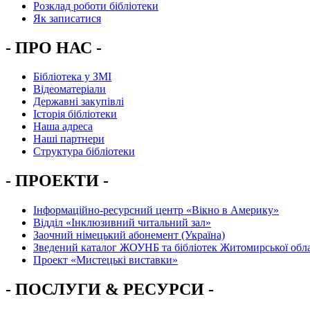
Розклад роботи бібліотеки
Як записатися
- ПРО НАС -
Бібліотека у ЗМІ
Відеоматеріали
Державні закупівлі
Історія бібліотеки
Наша адреса
Наші партнери
Структура бібліотеки
- ПРОЕКТИ -
Інформаційно-ресурсний центр «Вікно в Америку»
Вiддiл «Інклюзивний читальний зал»
Заочний німецький абонемент (Україна)
Зведений каталог ЖОУНБ та бібліотек Житомирської обла
Проект «Мистецькі виставки»
- ПОСЛУГИ & РЕСУРСИ -