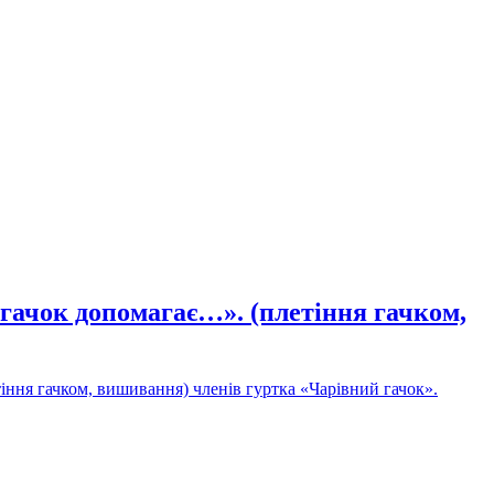
 гачок допомагає…». (плетіння гачком,
іння гачком, вишивання) членів гуртка «Чарівний гачок».