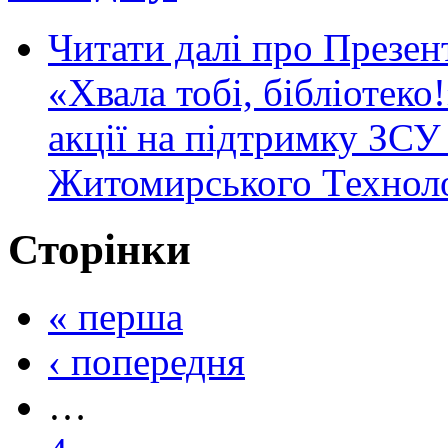
Читати далі
про Презент
«Хвала тобі, бібліотеко
акції на підтримку ЗСУ
Житомирського Техноло
Сторінки
« перша
‹ попередня
…