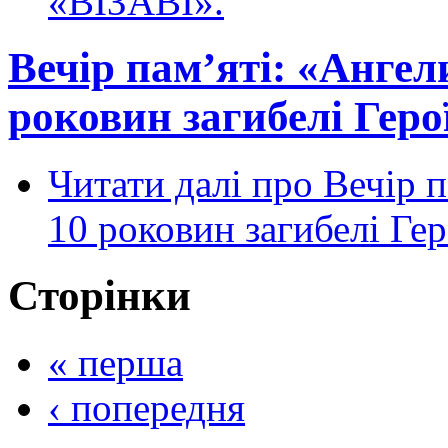
«ВІЗАВІ».
Вечір пам’яті: «Ангел
роковин загибелі Герої
Читати далі
про Вечір п
10 роковин загибелі Гер
Сторінки
« перша
‹ попередня