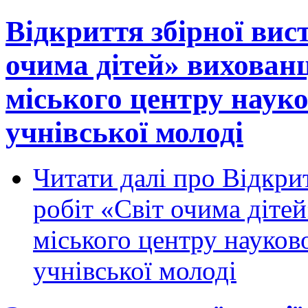
Відкриття збірної вис
очима дітей» вихован
міського центру науко
учнівської молоді
Читати далі
про Відкрит
робіт «Світ очима діте
міського центру науков
учнівської молоді