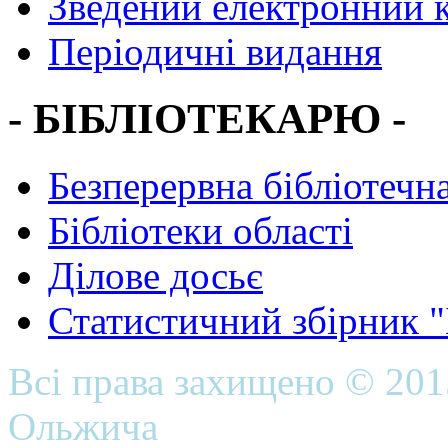
Зведений електронний к
Періодичні видання
- БІБЛІОТЕКАРЮ -
Безперервна бібліотечна
Бібліотеки області
Ділове досьє
Статистичний збірник 
Всі права захищено © 20
Ольжича