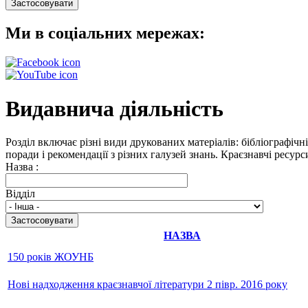
Ми в соціальних мережах:
Видавнича діяльність
Розділ включає різні види друкованих матеріалів: бібліографічн
поради і рекомендації з різних галузей знань. Краєзнавчі ресур
Назва :
Відділ
НАЗВА
150 років ЖОУНБ
Нові надходження краєзнавчої літератури 2 півр. 2016 року