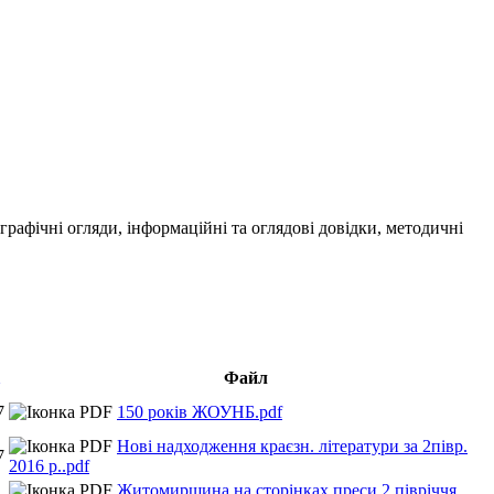
ографічні огляди, інформаційні та оглядові довідки, методичні
Файл
7
150 років ЖОУНБ.pdf
Нові надходження краєзн. літератури за 2півр.
7
2016 р..pdf
Житомирщина на сторінках преси 2 півріччя