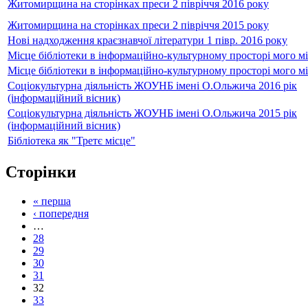
Житомирщина на сторінках преси 2 півріччя 2016 року
Житомирщина на сторінках преси 2 півріччя 2015 року
Нові надходження краєзнавчої літератури 1 півр. 2016 року
Місце бібліотеки в інформаційно-культурному просторі мого мі
Місце бібліотеки в інформаційно-культурному просторі мого мі
Соціокультурна діяльність ЖОУНБ імені О.Ольжича 2016 рік
(інформаційний вісник)
Соціокультурна діяльність ЖОУНБ імені О.Ольжича 2015 рік
(інформаційний вісник)
Бібліотека як "Третє місце"
Сторінки
« перша
‹ попередня
…
28
29
30
31
32
33