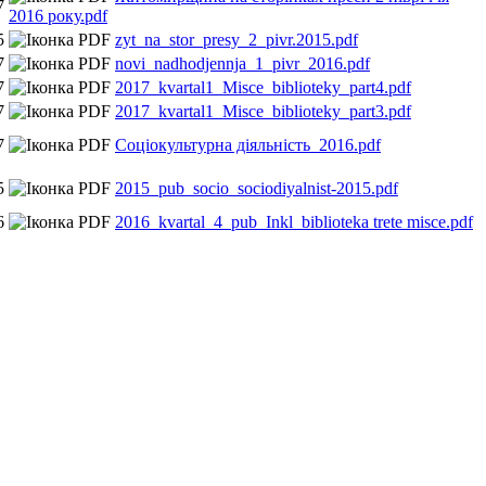
7
2016 року.pdf
5
zyt_na_stor_presy_2_pivr.2015.pdf
7
novi_nadhodjennja_1_pivr_2016.pdf
7
2017_kvartal1_Misce_biblioteky_part4.pdf
7
2017_kvartal1_Misce_biblioteky_part3.pdf
7
Соціокультурна діяльність_2016.pdf
5
2015_pub_socio_sociodiyalnist-2015.pdf
6
2016_kvartal_4_pub_Inkl_biblioteka trete misce.pdf