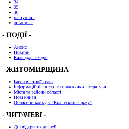
34
35
36
наступна ›
остання »
- ПОДІЇ -
Анонс
Новини
Календар заходів
- ЖИТОМИРЩИНА -
Імена в історії краю
Інформаційні списки та покажчики літератури
Міста та райони області
Нові книги
Обласний конкурс "Краща книга року"
- ЧИТАЧЕВІ -
Дні відкритих дверей