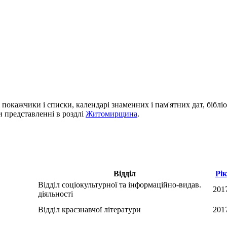
і покажчики і списки, календарі знаменних і пам'ятних дат, біблі
си представленні в роздлі
Житомирщина
.
Відділ
Рік
Відділ соціокультурної та інформаційно-видав.
201
діяльності
Відділ краєзнавчої літератури
201