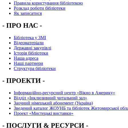
Правила користування бібліотекою
Розклад роботи бібліотеки
Як записатися
- ПРО НАС -
Бібліотека у ЗМІ
Відеоматеріали
Державні закупівлі
Історія бібліотеки
Наша адреса
Наші партнери
Структура бібліотеки
- ПРОЕКТИ -
Інформаційно-ресурсний центр «Вікно в Америку»
Вiддiл «Інклюзивний читальний зал»
Заочний німецький абонемент (Україна)
Зведений каталог ЖОУНБ та бібліотек Житомирської обла
Проект «Мистецькі виставки»
- ПОСЛУГИ & РЕСУРСИ -