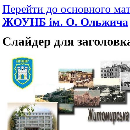
Перейти до основного мат
ЖОУНБ ім. О. Ольжича
Слайдер для заголовк