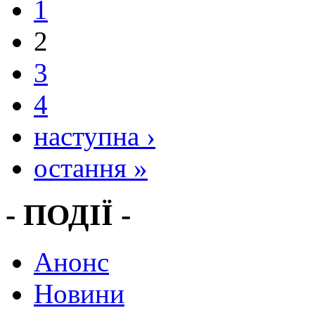
1
2
3
4
наступна ›
остання »
- ПОДІЇ -
Анонс
Новини