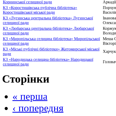
Корнинської селищної ради
Аркаді
КЗ «Коростишівська публічна бібліотека»
Порху
Коростишівської міської ради
Василі
КЗ «Лугинська центральна бібліотека» Лугинської
Іванов
селищної ради
Олекса
КЗ «Любарська центральна бібліотека» Любарської
Коржук
селищної ради
Володи
КЗ «Миропільська селищна бібліотека» Миропільської
Меша С
селищної ради
Віктор
КЗ «Міські публічні бібліотеки» Житомирської міської
Харчук
ради
КЗ «Народицька селищна бібліотека» Народицької
Голова
селищної ради
Сторінки
« перша
‹ попередня