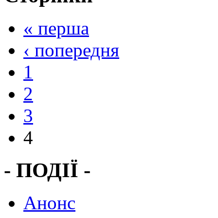
« перша
‹ попередня
1
2
3
4
- ПОДІЇ -
Анонс