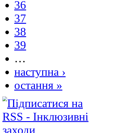
36
37
38
39
…
наступна ›
остання »