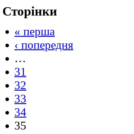
Сторінки
« перша
‹ попередня
…
31
32
33
34
35