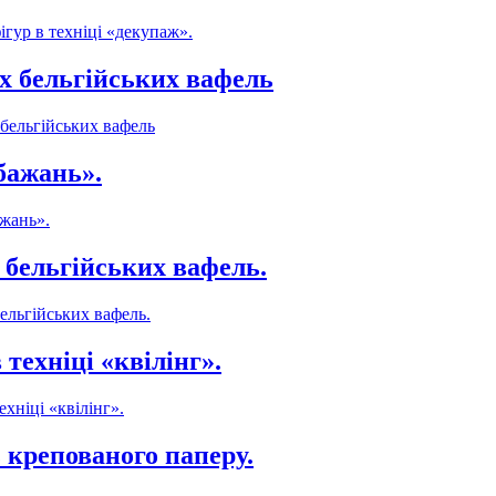
гур в техніці «декупаж».
их бельгійських вафель
 бельгійських вафель
бажань».
ажань».
 бельгійських вафель.
ельгійських вафель.
техніці «квілінг».
хніці «квілінг».
 крепованого паперу.