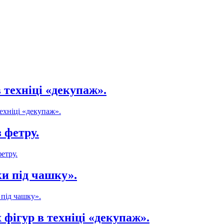
 техніці «декупаж».
ехніці «декупаж».
 фетру.
етру.
и під чашку».
 під чашку».
фігур в техніці «декупаж».