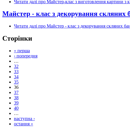
Читати далі
про Майстер-клас з виготовлення картини з к
Майстер - клас з декорування скляних 
Читати далі
про Майстер - клас з декорування скляних ба
Сторінки
« перша
‹ попередня
…
32
33
34
35
36
37
38
39
40
…
наступна ›
остання »