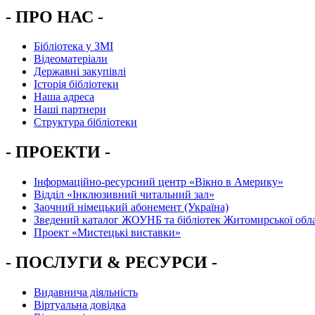
- ПРО НАС -
Бібліотека у ЗМІ
Відеоматеріали
Державні закупівлі
Історія бібліотеки
Наша адреса
Наші партнери
Структура бібліотеки
- ПРОЕКТИ -
Інформаційно-ресурсний центр «Вікно в Америку»
Вiддiл «Інклюзивний читальний зал»
Заочний німецький абонемент (Україна)
Зведений каталог ЖОУНБ та бібліотек Житомирської обла
Проект «Мистецькі виставки»
- ПОСЛУГИ & РЕСУРСИ -
Видавнича діяльність
Віртуальна довідка