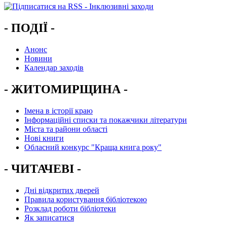
- ПОДІЇ -
Анонс
Новини
Календар заходів
- ЖИТОМИРЩИНА -
Імена в історії краю
Інформаційні списки та покажчики літератури
Міста та райони області
Нові книги
Обласний конкурс "Краща книга року"
- ЧИТАЧЕВІ -
Дні відкритих дверей
Правила користування бібліотекою
Розклад роботи бібліотеки
Як записатися