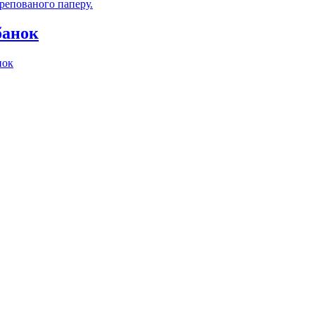
репованого паперу.
банок
нок