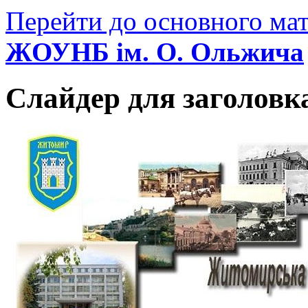
Перейти до основного мат
ЖОУНБ ім. О. Ольжича
Слайдер для заголовк