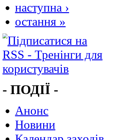
наступна ›
остання »
- ПОДІЇ -
Анонс
Новини
Календар заходів