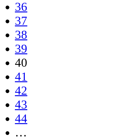
36
37
38
39
40
41
42
43
44
…