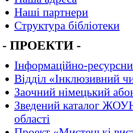
Наші партнери
Структура бібліотеки
- ПРОЕКТИ -
Інформаційно-ресурсни
Вiддiл «Інклюзивний ч
Заочний німецький або
Зведений каталог ЖОУН
області
Проект «Мистецькі вис