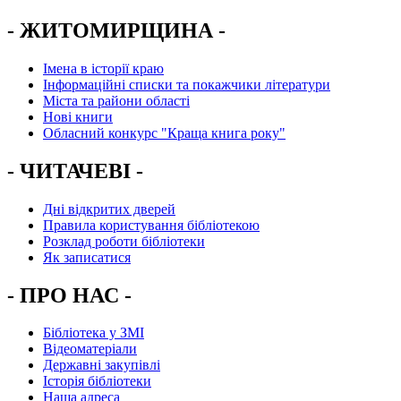
- ЖИТОМИРЩИНА -
Імена в історії краю
Інформаційні списки та покажчики літератури
Міста та райони області
Нові книги
Обласний конкурс "Краща книга року"
- ЧИТАЧЕВІ -
Дні відкритих дверей
Правила користування бібліотекою
Розклад роботи бібліотеки
Як записатися
- ПРО НАС -
Бібліотека у ЗМІ
Відеоматеріали
Державні закупівлі
Історія бібліотеки
Наша адреса