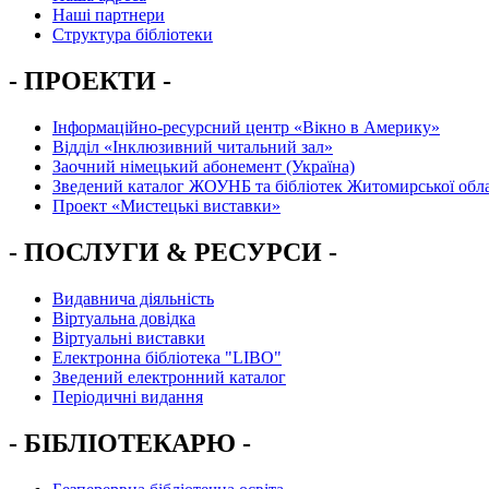
Наші партнери
Структура бібліотеки
- ПРОЕКТИ -
Інформаційно-ресурсний центр «Вікно в Америку»
Вiддiл «Інклюзивний читальний зал»
Заочний німецький абонемент (Україна)
Зведений каталог ЖОУНБ та бібліотек Житомирської обла
Проект «Мистецькі виставки»
- ПОСЛУГИ & РЕСУРСИ -
Видавнича діяльність
Віртуальна довідка
Віртуальні виставки
Електронна бібліотека "LIBO"
Зведений електронний каталог
Періодичні видання
- БІБЛІОТЕКАРЮ -