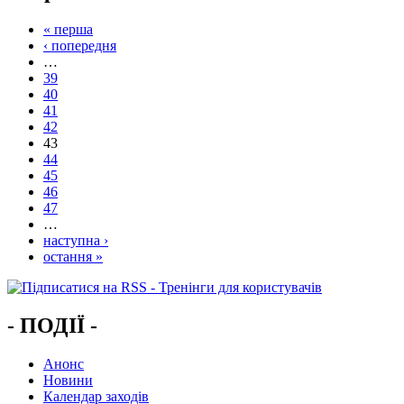
« перша
‹ попередня
…
39
40
41
42
43
44
45
46
47
…
наступна ›
остання »
- ПОДІЇ -
Анонс
Новини
Календар заходів