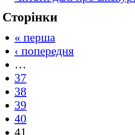
Сторінки
« перша
‹ попередня
…
37
38
39
40
41