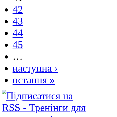
42
43
44
45
…
наступна ›
остання »