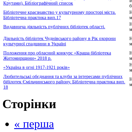
і
Крутами). Бібліографічний список
б
Бібліотечне краєзнавство у культурному просторі міста.
Н
Бібліотечна практика вип.17
м
Н
Видавнича діяльність публічних бібліотек області.
м
Діяльність бібліотек Чуднівського району в Рік охорони
Н
культурної спадщини в Україні
м
Положення про обласний конкурс «Краща бібліотека
Н
Житомирщини» 2018 р.
м
Н
«Україна в огні 1917-1921 років»
м
Любительські обєднання та клуби за інтересами публічних
Н
бібілотек Ємільчинського району. Бібліотечна практика вип.
м
18
Сторінки
« перша