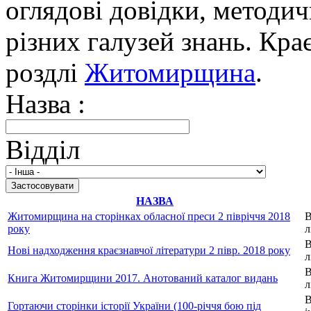
оглядові довідки, методич
різних галузей знань. Кра
роздлі
Житомирщина
.
Назва :
Відділ
НАЗВА
Житомирщина на сторінках обласної преси 2 півріччя 2018
В
року
л
В
Нові надходження краєзнавчої літератури 2 півр. 2018 року
л
В
Книга Житомирщини 2017. Анотований каталог видань
л
В
Гортаючи сторінки історії України (100-річчя бою під