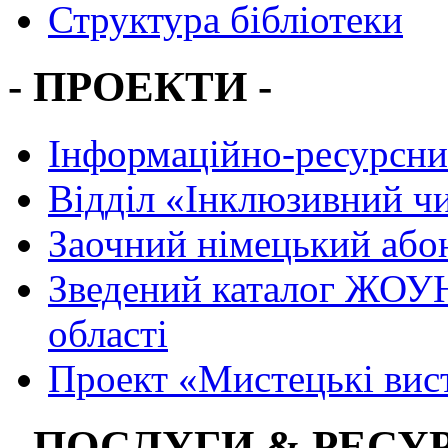
Структура бібліотеки
- ПРОЕКТИ -
Інформаційно-ресурсни
Вiддiл «Інклюзивний ч
Заочний німецький або
Зведений каталог ЖОУН
області
Проект «Мистецькі вис
- ПОСЛУГИ & РЕСУР